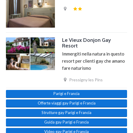
Le Vieux Donjon Gay
Resort
Immergiti nella natura in questo
resort per clienti gay che amano
fare naturismo
Pressigny les Pins
Parigi e Francia
Offerte viaggi gay Parigi e Francia
Strutture gay Parigi e Francia
Guida gay Parigi e Francia
Video gay Parigi e Francia