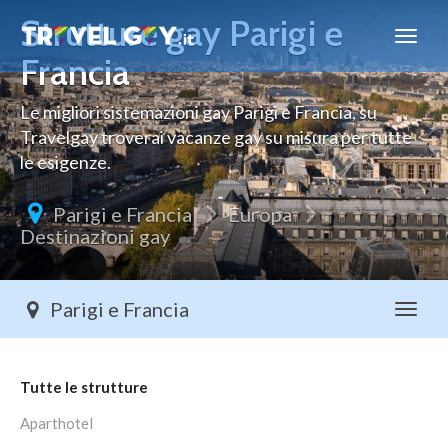
Strutture gay Parigi e
Travelgay
Francia
Le migliori sistemazioni gay Parigi e Francia, su
Travelgay troverai vacanze gay su misura per tutte
le esigenze.
Parigi e Francia
Europa
Destinazioni gay
Parigi e Francia
Toggl
Tutte le strutture
Aparthotel