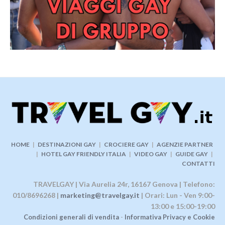
HOME
|
DESTINAZIONI GAY
|
CROCIERE GAY
|
AGENZIE PARTNER
|
HOTEL GAY FRIENDLY ITALIA
|
VIDEO GAY
|
GUIDE GAY
|
CONTATTI
TRAVELGAY | Via Aurelia 24r, 16167 Genova | Telefono:
010/8696268 |
marketing@travelgay.it
| Orari: Lun - Ven 9:00-
13:00 e 15:00-19:00
Condizioni generali di vendita
-
Informativa Privacy e Cookie