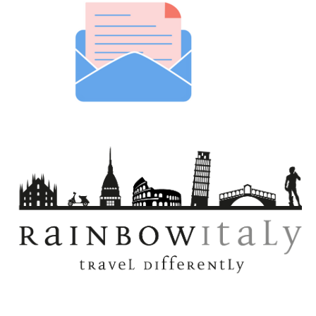
10:00–12:00Fenoman ClubBlanicka 28, Praha 2Ogni
idealmente un tratto di quel fossato nella via Na Pøíkopì,
week-end speciale party music. Le bevande a prezzi
termine che tradotta in lingua italiana indica per
fenomenali, Music Club e il personale cordiale.Lunedi
l'appunto via "dalla fossa" o anche "del fossatello".A
Domenica 17:00–21:30FriendsBartolomejska 11,
poche decine di metri da via Na Pøíkopì, non a caso, si
Prague 1Bel bar e grande nel seminterrato di un edificio
trova la stazione di linea metropolitana "Mustek". Il
nel centro della città vecchia di Praga.Lunedi Domenica
termine "Mustek" infatti si può tradurre come il
18:00–06:00Latimerie Club CafeSlezska 74 Prague
"Ponticello". Proprio in quel punto si trovava il ponte sul
3Uno dei più recenti bar gay di Praga, con comodi posti a
fossato che poteva dare l'accesso alla meravigliosa città
sedere. Molta gente del posto, ma molto aperto ai
di Praga, destinata generalmente solo ai ricchi e ai nobili
turisti.Lunedi Domenica 16:00– lateSaints BarPolska 32,
del tempo.Tra i luoghi da visitare nella città Vecchia ci
Prague 2 VinohradySaints è un bar piccolo situato
sono la Piazza della Città Vecchia o l'Orologio
proprio nel cuore del quartiere gay di Praga, a due passi
astronomico. Lungo il fiume Vltava c'è il Quartiere
da club Termix gay e vicino a molti altri bar e discoteche
Minore, chiamato Malá Strana in lingua ceca. Queste due
gay.Lunedi Giovedi 19:00–02:00, Venerdi Sabato 19:00–
parti della città sono collegate con il Ponte del Re Carlo,
04:00, Domenica 19:00–02:00
Karluv Most.la Cattedrale di San Vito:È la terza chiesa
eretta su questo luogo: la prima era una rotonda a ferro
di cavallo con quattro absidi, uno dei primi edifici cristiani
della Boemia, costruita da San Venceslao (929); la