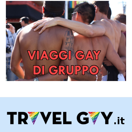
seconda era la basilica di Vratislav e Spytihnev, in stile
romanico, con tre navate, costruita tra 1060 e 1096;
infine nel 1344 Mathieu d'Arras, incaricato da Carlo IV,
iniziò la costruzione di una cattedrale gotica, che fu
completata solo nel 1929.Circa trenta incoronazioni di
principi e re Boemi e delle loro mogli hanno avuto luogo
nella Cattedrale e per molti di loro la cattedrale è
diventata anche il luogo di riposo - circa quindici
monarchi sono seppelliti qui.L'entrata nella parte neo-
gotica è libera, la parte storica può essere visitata
acquistando un biglietto, che dà l'accesso al coro e alle
cappelle, alle tombe dei re e degli arcivescovi Boemi e
alla grande torre meridionale con la meravigliosa vista
su Praga.il Ponte Carlo (Karlùv most):Il Ponte Carlo (in
ceco Karlùv Most) è uno storico ponte in pietra sulla
Moldava, situato nella città di Praga, e collega la Città
Vecchia al quartiere di Malá Strana; è forse il più famoso
monumento della capitale della Repubblica Ceca. Misura
515 metri di lunghezza e 10 metri di larghezza. Il ponte è