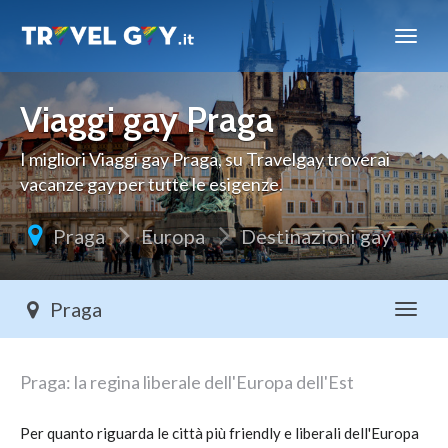
Travelgay
Viaggi gay Praga
I migliori Viaggi gay Praga, su Travelgay troverai
vacanze gay per tutte le esigenze.
Praga
Europa
Destinazioni gay
Praga
Toggl
Praga: la regina liberale dell'Europa dell'Est
Per quanto riguarda le città più friendly e liberali dell'Europa