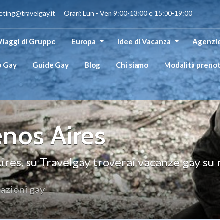
eting@travelgay.it Orari: Lun - Ven 9:00-13:00 e 15:00-19:00
Viaggi di Gruppo
Europa
Idee di Vacanza
Agenzie
o Gay
Guide Gay
Blog
Chi siamo
Modalità preno
enos Aires
ires, su Travelgay troverai vacanze gay su 
azioni gay