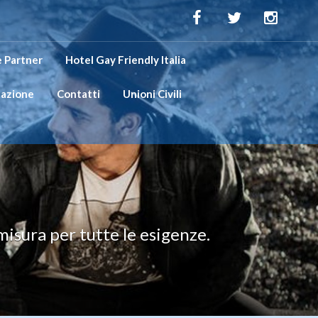
 Partner
Hotel Gay Friendly Italia
tazione
Contatti
Unioni Civili
misura per tutte le esigenze.