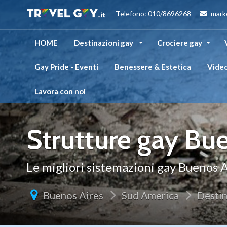
Telefono: 010/8696268
mark
HOME
Destinazioni gay
Crociere gay
Gay Pride - Eventi
Benessere & Estetica
Vide
Lavora con noi
Strutture gay Bu
Le migliori sistemazioni gay Buenos A
Buenos Aires
Sud America
Destin