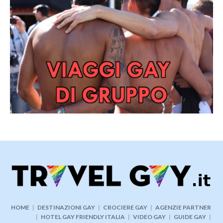
HOME
|
DESTINAZIONI GAY
|
CROCIERE GAY
|
AGENZIE PARTNER
|
HOTEL GAY FRIENDLY ITALIA
|
VIDEO GAY
|
GUIDE GAY
|