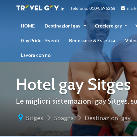
Telefono: 010/8696268
mark
HOME
Destinazioni gay
Crociere gay
Gay Pride - Eventi
Benessere & Estetica
Vide
Lavora con noi
Hotel gay Sitges
Le migliori sistemazioni gay Sitges, s
Sitges
Spagna
Destinazioni gay