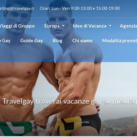
eting@travelgay.it Orari: Lun - Ven 9:00-13:00 e 15:00-19:00
Viaggi di Gruppo
Europa
Idee di Vacanza
Agenzie
o Gay
Guide Gay
Blog
Chi siamo
Modalità preno
u Travelgay troverai vacanze gay su misura 