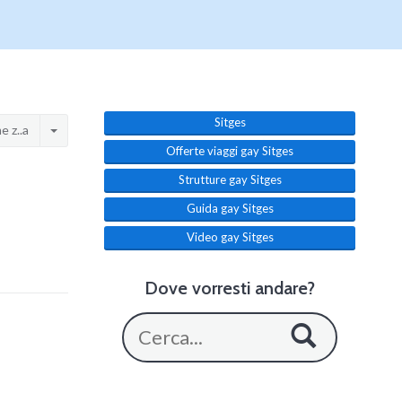
Sitges
 z..a
Offerte viaggi gay Sitges
Strutture gay Sitges
Guida gay Sitges
Video gay Sitges
Dove vorresti andare?