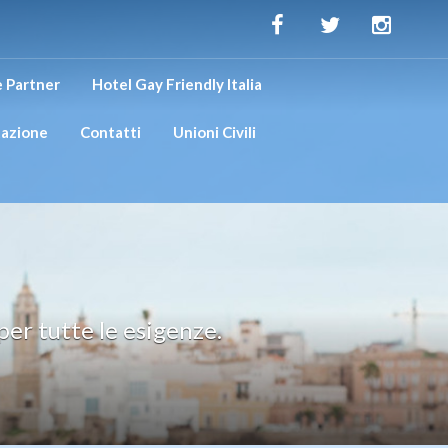
 Partner
Hotel Gay Friendly Italia
tazione
Contatti
Unioni Civili
per tutte le esigenze.