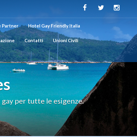
 Partner
Hotel Gay Friendly Italia
tazione
Contatti
Unioni Civili
es
 gay per tutte le esigenze.