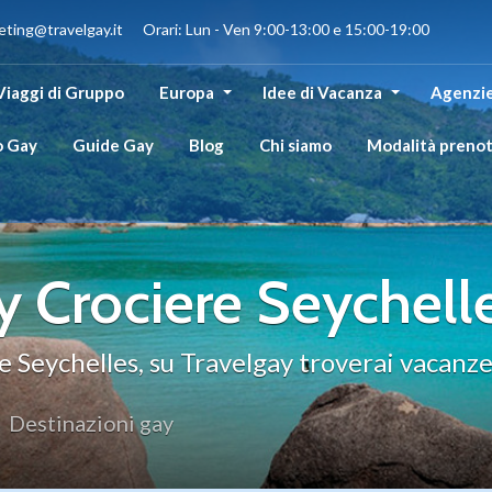
eting@travelgay.it Orari: Lun - Ven 9:00-13:00 e 15:00-19:00
Viaggi di Gruppo
Europa
Idee di Vacanza
Agenzie
o Gay
Guide Gay
Blog
Chi siamo
Modalità preno
y Crociere Seychell
e Seychelles, su Travelgay troverai vacanze
Destinazioni gay